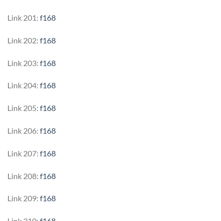
Link 201:
f168
Link 202:
f168
Link 203:
f168
Link 204:
f168
Link 205:
f168
Link 206:
f168
Link 207:
f168
Link 208:
f168
Link 209:
f168
Link 210:
f168