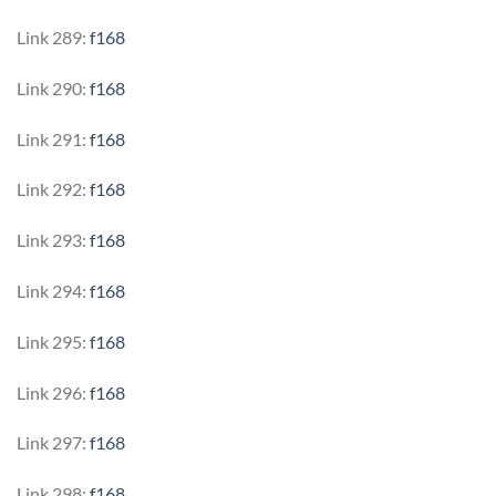
Link 289:
f168
Link 290:
f168
Link 291:
f168
Link 292:
f168
Link 293:
f168
Link 294:
f168
Link 295:
f168
Link 296:
f168
Link 297:
f168
Link 298:
f168