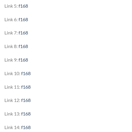
Link 5:
f168
Link 6:
f168
Link 7:
f168
Link 8:
f168
Link 9:
f168
Link 10:
f168
Link 11:
f168
Link 12:
f168
Link 13:
f168
Link 14:
f168