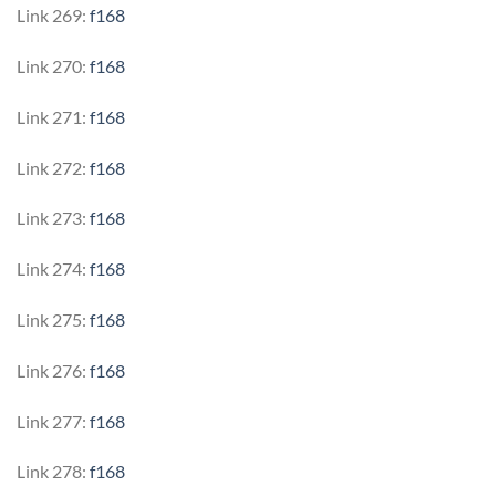
Link 269:
f168
Link 270:
f168
Link 271:
f168
Link 272:
f168
Link 273:
f168
Link 274:
f168
Link 275:
f168
Link 276:
f168
Link 277:
f168
Link 278:
f168