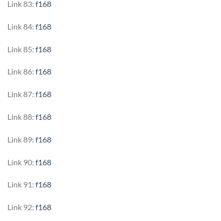
Link 83:
f168
Link 84:
f168
Link 85:
f168
Link 86:
f168
Link 87:
f168
Link 88:
f168
Link 89:
f168
Link 90:
f168
Link 91:
f168
Link 92:
f168