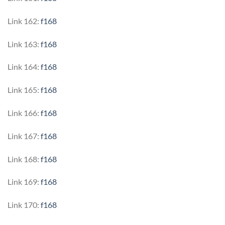
Link 162:
f168
Link 163:
f168
Link 164:
f168
Link 165:
f168
Link 166:
f168
Link 167:
f168
Link 168:
f168
Link 169:
f168
Link 170:
f168