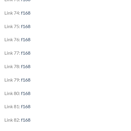
Link 74:
f168
Link 75:
f168
Link 76:
f168
Link 77:
f168
Link 78:
f168
Link 79:
f168
Link 80:
f168
Link 81:
f168
Link 82:
f168