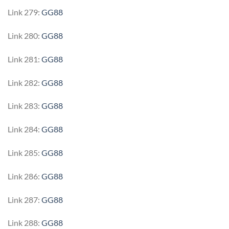
Link 279:
GG88
Link 280:
GG88
Link 281:
GG88
Link 282:
GG88
Link 283:
GG88
Link 284:
GG88
Link 285:
GG88
Link 286:
GG88
Link 287:
GG88
Link 288:
GG88