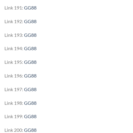
Link 191:
GG88
Link 192:
GG88
Link 193:
GG88
Link 194:
GG88
Link 195:
GG88
Link 196:
GG88
Link 197:
GG88
Link 198:
GG88
Link 199:
GG88
Link 200:
GG88