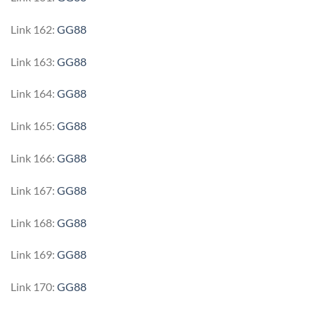
Link 162:
GG88
Link 163:
GG88
Link 164:
GG88
Link 165:
GG88
Link 166:
GG88
Link 167:
GG88
Link 168:
GG88
Link 169:
GG88
Link 170:
GG88