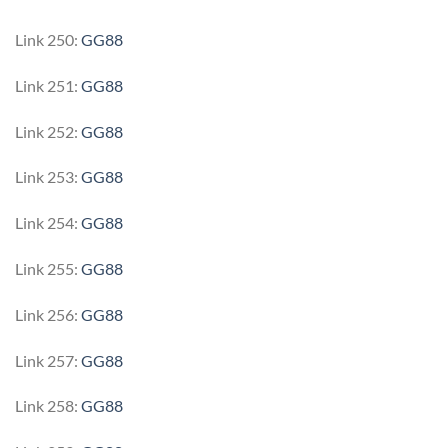
Link 250:
GG88
Link 251:
GG88
Link 252:
GG88
Link 253:
GG88
Link 254:
GG88
Link 255:
GG88
Link 256:
GG88
Link 257:
GG88
Link 258:
GG88