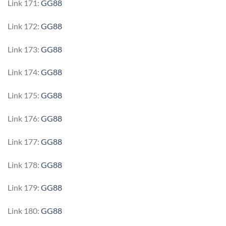
Link 171:
GG88
Link 172:
GG88
Link 173:
GG88
Link 174:
GG88
Link 175:
GG88
Link 176:
GG88
Link 177:
GG88
Link 178:
GG88
Link 179:
GG88
Link 180:
GG88