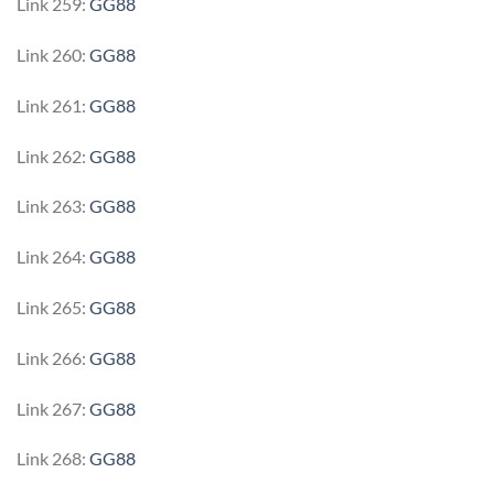
Link 259:
GG88
Link 260:
GG88
Link 261:
GG88
Link 262:
GG88
Link 263:
GG88
Link 264:
GG88
Link 265:
GG88
Link 266:
GG88
Link 267:
GG88
Link 268:
GG88