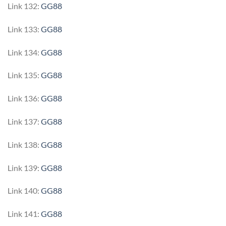
Link 132:
GG88
Link 133:
GG88
Link 134:
GG88
Link 135:
GG88
Link 136:
GG88
Link 137:
GG88
Link 138:
GG88
Link 139:
GG88
Link 140:
GG88
Link 141:
GG88