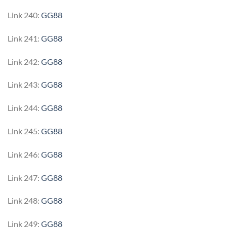
Link 240:
GG88
Link 241:
GG88
Link 242:
GG88
Link 243:
GG88
Link 244:
GG88
Link 245:
GG88
Link 246:
GG88
Link 247:
GG88
Link 248:
GG88
Link 249:
GG88