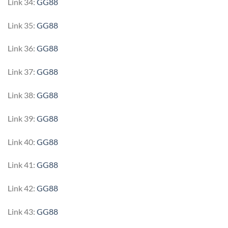
Link 34:
GG88
Link 35:
GG88
Link 36:
GG88
Link 37:
GG88
Link 38:
GG88
Link 39:
GG88
Link 40:
GG88
Link 41:
GG88
Link 42:
GG88
Link 43:
GG88