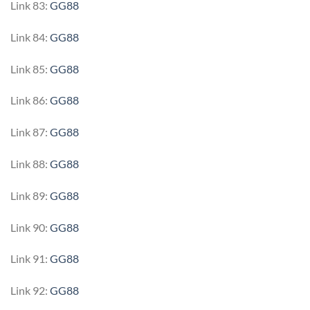
Link 83:
GG88
Link 84:
GG88
Link 85:
GG88
Link 86:
GG88
Link 87:
GG88
Link 88:
GG88
Link 89:
GG88
Link 90:
GG88
Link 91:
GG88
Link 92:
GG88