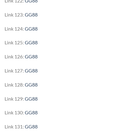
Link 122:
GG88
Link 123:
GG88
Link 124:
GG88
Link 125:
GG88
Link 126:
GG88
Link 127:
GG88
Link 128:
GG88
Link 129:
GG88
Link 130:
GG88
Link 131:
GG88