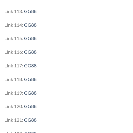
Link 113:
GG88
Link 114:
GG88
Link 115:
GG88
Link 116:
GG88
Link 117:
GG88
Link 118:
GG88
Link 119:
GG88
Link 120:
GG88
Link 121:
GG88