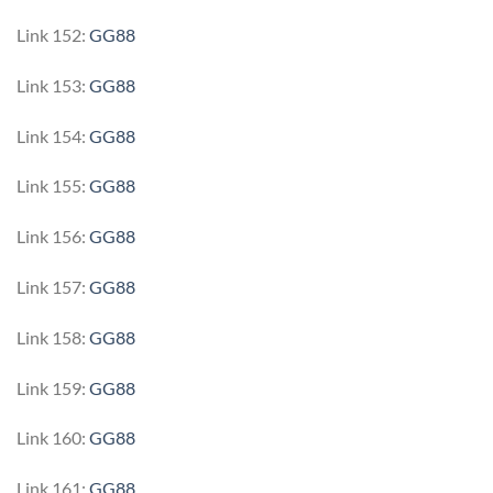
Link 152:
GG88
Link 153:
GG88
Link 154:
GG88
Link 155:
GG88
Link 156:
GG88
Link 157:
GG88
Link 158:
GG88
Link 159:
GG88
Link 160:
GG88
Link 161:
GG88