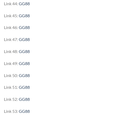
Link 44:
GG88
Link 45:
GG88
Link 46:
GG88
Link 47:
GG88
Link 48:
GG88
Link 49:
GG88
Link 50:
GG88
Link 51:
GG88
Link 52:
GG88
Link 53:
GG88