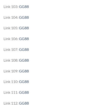
Link 103:
GG88
Link 104:
GG88
Link 105:
GG88
Link 106:
GG88
Link 107:
GG88
Link 108:
GG88
Link 109:
GG88
Link 110:
GG88
Link 111:
GG88
Link 112:
GG88