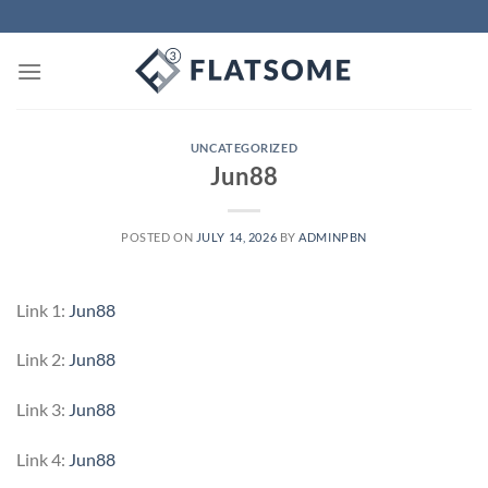
Skip
to
content
UNCATEGORIZED
Jun88
POSTED ON
JULY 14, 2026
BY
ADMINPBN
Link 1:
Jun88
Link 2:
Jun88
Link 3:
Jun88
Link 4:
Jun88