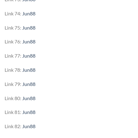
Link 74:
Jun88
Link 75:
Jun88
Link 76:
Jun88
Link 77:
Jun88
Link 78:
Jun88
Link 79:
Jun88
Link 80:
Jun88
Link 81:
Jun88
Link 82:
Jun88