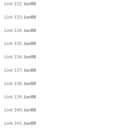
Link 132:
Jun88
Link 133:
Jun88
Link 134:
Jun88
Link 135:
Jun88
Link 136:
Jun88
Link 137:
Jun88
Link 138:
Jun88
Link 139:
Jun88
Link 140:
Jun88
Link 141:
Jun88