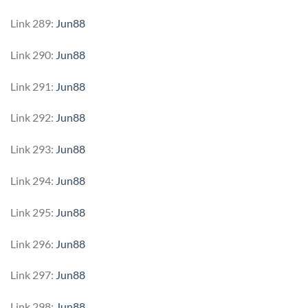
Link 289:
Jun88
Link 290:
Jun88
Link 291:
Jun88
Link 292:
Jun88
Link 293:
Jun88
Link 294:
Jun88
Link 295:
Jun88
Link 296:
Jun88
Link 297:
Jun88
Link 298:
Jun88