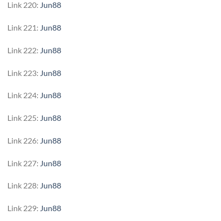
Link 220:
Jun88
Link 221:
Jun88
Link 222:
Jun88
Link 223:
Jun88
Link 224:
Jun88
Link 225:
Jun88
Link 226:
Jun88
Link 227:
Jun88
Link 228:
Jun88
Link 229:
Jun88