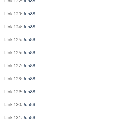
Link 122:
Jun88
Link 123:
Jun88
Link 124:
Jun88
Link 125:
Jun88
Link 126:
Jun88
Link 127:
Jun88
Link 128:
Jun88
Link 129:
Jun88
Link 130:
Jun88
Link 131:
Jun88