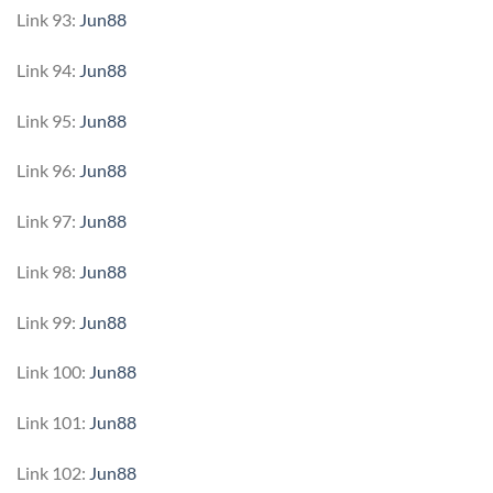
Link 93:
Jun88
Link 94:
Jun88
Link 95:
Jun88
Link 96:
Jun88
Link 97:
Jun88
Link 98:
Jun88
Link 99:
Jun88
Link 100:
Jun88
Link 101:
Jun88
Link 102:
Jun88