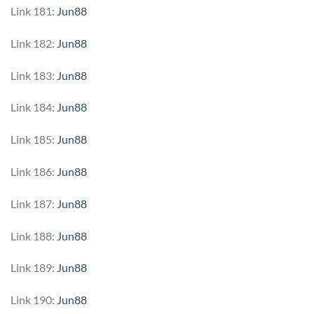
Link 181:
Jun88
Link 182:
Jun88
Link 183:
Jun88
Link 184:
Jun88
Link 185:
Jun88
Link 186:
Jun88
Link 187:
Jun88
Link 188:
Jun88
Link 189:
Jun88
Link 190:
Jun88