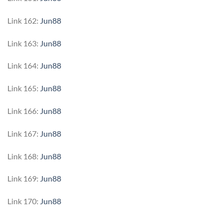
Link 162:
Jun88
Link 163:
Jun88
Link 164:
Jun88
Link 165:
Jun88
Link 166:
Jun88
Link 167:
Jun88
Link 168:
Jun88
Link 169:
Jun88
Link 170:
Jun88