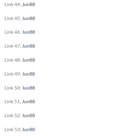
Link 44:
Jun88
Link 45:
Jun88
Link 46:
Jun88
Link 47:
Jun88
Link 48:
Jun88
Link 49:
Jun88
Link 50:
Jun88
Link 51:
Jun88
Link 52:
Jun88
Link 53:
Jun88