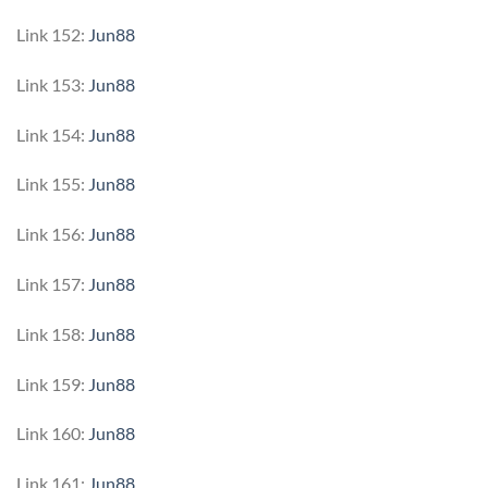
Link 152:
Jun88
Link 153:
Jun88
Link 154:
Jun88
Link 155:
Jun88
Link 156:
Jun88
Link 157:
Jun88
Link 158:
Jun88
Link 159:
Jun88
Link 160:
Jun88
Link 161:
Jun88