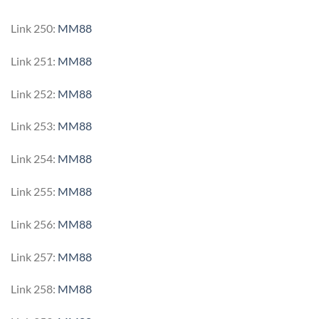
Link 250:
MM88
Link 251:
MM88
Link 252:
MM88
Link 253:
MM88
Link 254:
MM88
Link 255:
MM88
Link 256:
MM88
Link 257:
MM88
Link 258:
MM88