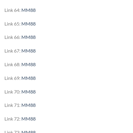
Link 64:
MM88
Link 65:
MM88
Link 66:
MM88
Link 67:
MM88
Link 68:
MM88
Link 69:
MM88
Link 70:
MM88
Link 71:
MM88
Link 72:
MM88
Link 73:
MM88