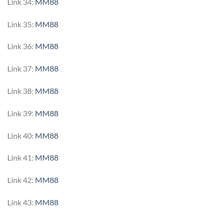
Link 34:
MM88
Link 35:
MM88
Link 36:
MM88
Link 37:
MM88
Link 38:
MM88
Link 39:
MM88
Link 40:
MM88
Link 41:
MM88
Link 42:
MM88
Link 43:
MM88