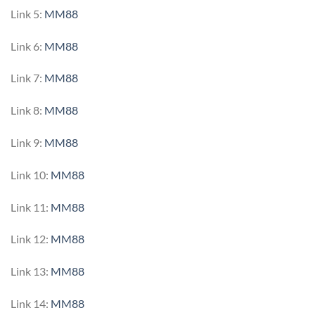
Link 5:
MM88
Link 6:
MM88
Link 7:
MM88
Link 8:
MM88
Link 9:
MM88
Link 10:
MM88
Link 11:
MM88
Link 12:
MM88
Link 13:
MM88
Link 14:
MM88