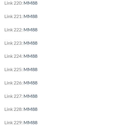
Link 220:
MM88
Link 221:
MM88
Link 222:
MM88
Link 223:
MM88
Link 224:
MM88
Link 225:
MM88
Link 226:
MM88
Link 227:
MM88
Link 228:
MM88
Link 229:
MM88