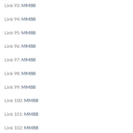
Link 93:
MM88
Link 94:
MM88
Link 95:
MM88
Link 96:
MM88
Link 97:
MM88
Link 98:
MM88
Link 99:
MM88
Link 100:
MM88
Link 101:
MM88
Link 102:
MM88