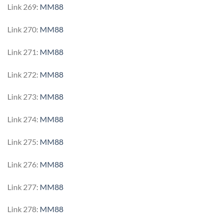
Link 269:
MM88
Link 270:
MM88
Link 271:
MM88
Link 272:
MM88
Link 273:
MM88
Link 274:
MM88
Link 275:
MM88
Link 276:
MM88
Link 277:
MM88
Link 278:
MM88