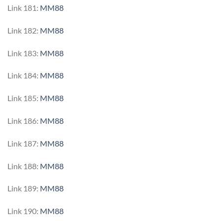
Link 181:
MM88
Link 182:
MM88
Link 183:
MM88
Link 184:
MM88
Link 185:
MM88
Link 186:
MM88
Link 187:
MM88
Link 188:
MM88
Link 189:
MM88
Link 190:
MM88