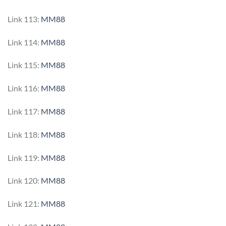
Link 113:
MM88
Link 114:
MM88
Link 115:
MM88
Link 116:
MM88
Link 117:
MM88
Link 118:
MM88
Link 119:
MM88
Link 120:
MM88
Link 121:
MM88