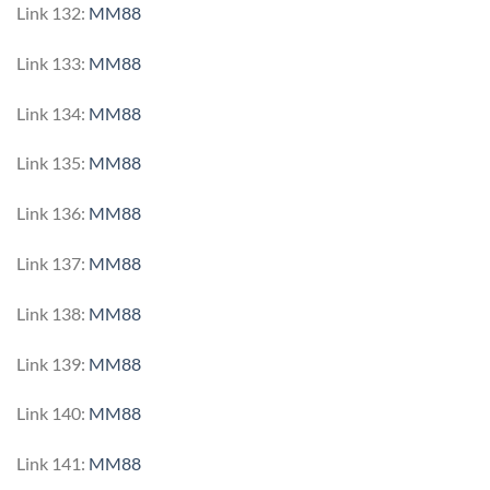
Link 132:
MM88
Link 133:
MM88
Link 134:
MM88
Link 135:
MM88
Link 136:
MM88
Link 137:
MM88
Link 138:
MM88
Link 139:
MM88
Link 140:
MM88
Link 141:
MM88