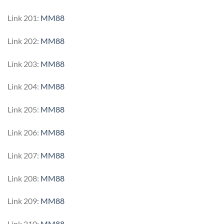
Link 201:
MM88
Link 202:
MM88
Link 203:
MM88
Link 204:
MM88
Link 205:
MM88
Link 206:
MM88
Link 207:
MM88
Link 208:
MM88
Link 209:
MM88
Link 210:
MM88