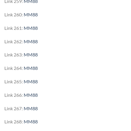
Link 259:
MM88
Link 260:
MM88
Link 261:
MM88
Link 262:
MM88
Link 263:
MM88
Link 264:
MM88
Link 265:
MM88
Link 266:
MM88
Link 267:
MM88
Link 268:
MM88