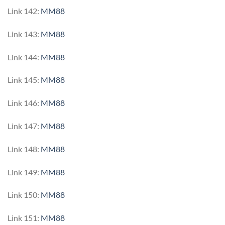
Link 142:
MM88
Link 143:
MM88
Link 144:
MM88
Link 145:
MM88
Link 146:
MM88
Link 147:
MM88
Link 148:
MM88
Link 149:
MM88
Link 150:
MM88
Link 151:
MM88