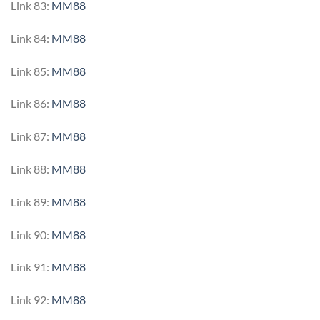
Link 83:
MM88
Link 84:
MM88
Link 85:
MM88
Link 86:
MM88
Link 87:
MM88
Link 88:
MM88
Link 89:
MM88
Link 90:
MM88
Link 91:
MM88
Link 92:
MM88