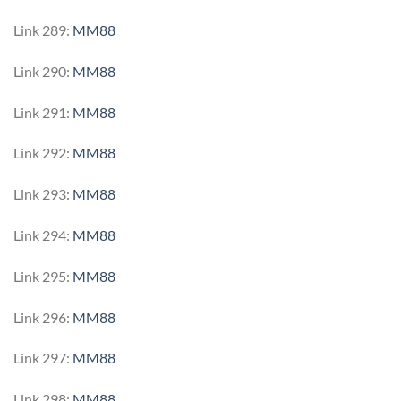
Link 289:
MM88
Link 290:
MM88
Link 291:
MM88
Link 292:
MM88
Link 293:
MM88
Link 294:
MM88
Link 295:
MM88
Link 296:
MM88
Link 297:
MM88
Link 298:
MM88