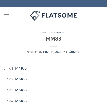
Skip
to
content
UNCATEGORIZED
MM88
POSTED ON
JUNE 19, 2026
BY
ADMINPBN
Link 1:
MM88
Link 2:
MM88
Link 3:
MM88
Link 4:
MM88