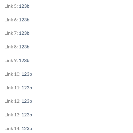
Link 5:
123b
Link 6:
123b
Link 7:
123b
Link 8:
123b
Link 9:
123b
Link 10:
123b
Link 11:
123b
Link 12:
123b
Link 13:
123b
Link 14:
123b