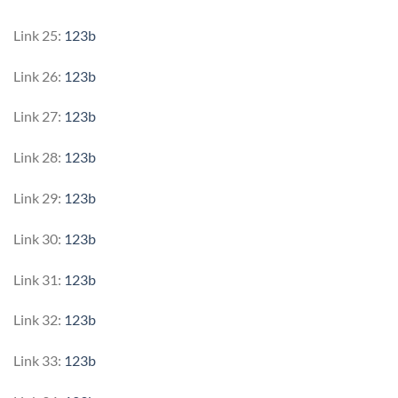
Link 25:
123b
Link 26:
123b
Link 27:
123b
Link 28:
123b
Link 29:
123b
Link 30:
123b
Link 31:
123b
Link 32:
123b
Link 33:
123b