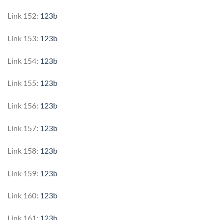
Link 152:
123b
Link 153:
123b
Link 154:
123b
Link 155:
123b
Link 156:
123b
Link 157:
123b
Link 158:
123b
Link 159:
123b
Link 160:
123b
Link 161:
123b