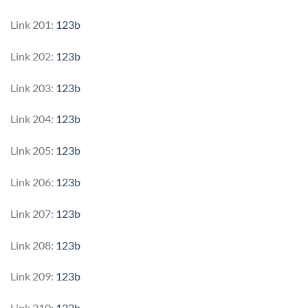
Link 201:
123b
Link 202:
123b
Link 203:
123b
Link 204:
123b
Link 205:
123b
Link 206:
123b
Link 207:
123b
Link 208:
123b
Link 209:
123b
Link 210:
123b