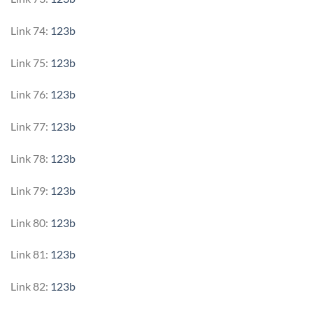
Link 74:
123b
Link 75:
123b
Link 76:
123b
Link 77:
123b
Link 78:
123b
Link 79:
123b
Link 80:
123b
Link 81:
123b
Link 82:
123b