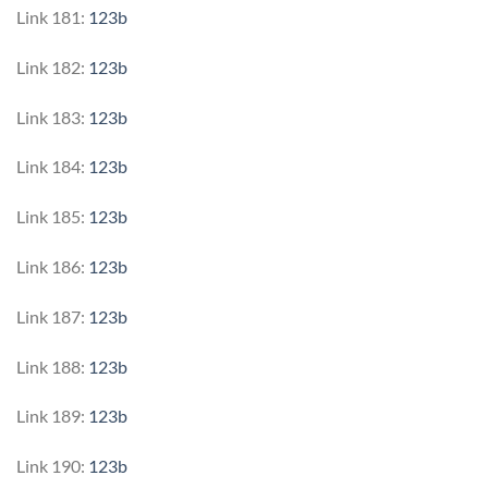
Link 181:
123b
Link 182:
123b
Link 183:
123b
Link 184:
123b
Link 185:
123b
Link 186:
123b
Link 187:
123b
Link 188:
123b
Link 189:
123b
Link 190:
123b