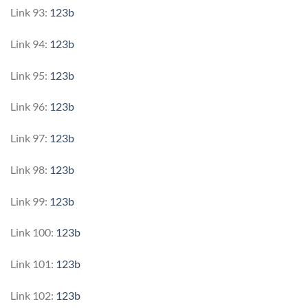
Link 93:
123b
Link 94:
123b
Link 95:
123b
Link 96:
123b
Link 97:
123b
Link 98:
123b
Link 99:
123b
Link 100:
123b
Link 101:
123b
Link 102:
123b