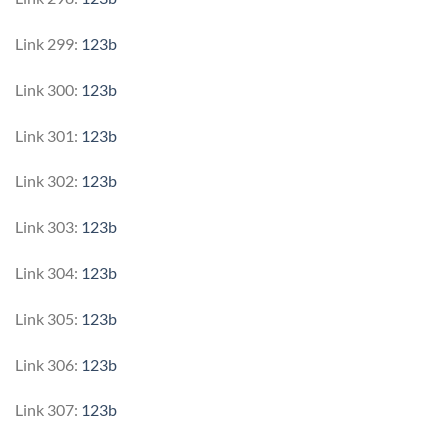
Link 299:
123b
Link 300:
123b
Link 301:
123b
Link 302:
123b
Link 303:
123b
Link 304:
123b
Link 305:
123b
Link 306:
123b
Link 307:
123b