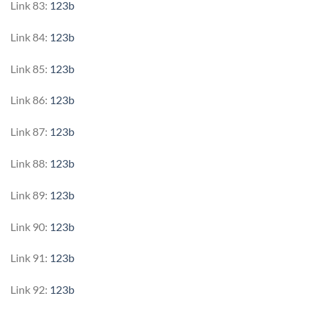
Link 83:
123b
Link 84:
123b
Link 85:
123b
Link 86:
123b
Link 87:
123b
Link 88:
123b
Link 89:
123b
Link 90:
123b
Link 91:
123b
Link 92:
123b