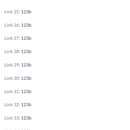
Link 25:
123b
Link 26:
123b
Link 27:
123b
Link 28:
123b
Link 29:
123b
Link 30:
123b
Link 31:
123b
Link 32:
123b
Link 33:
123b