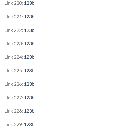
Link 220:
123b
Link 221:
123b
Link 222:
123b
Link 223:
123b
Link 224:
123b
Link 225:
123b
Link 226:
123b
Link 227:
123b
Link 228:
123b
Link 229:
123b