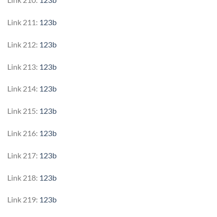
Link 211:
123b
Link 212:
123b
Link 213:
123b
Link 214:
123b
Link 215:
123b
Link 216:
123b
Link 217:
123b
Link 218:
123b
Link 219:
123b