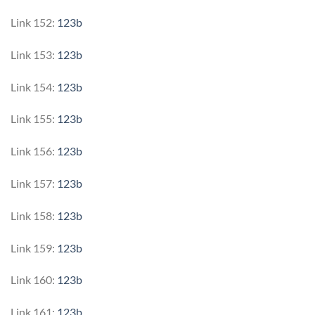
Link 152:
123b
Link 153:
123b
Link 154:
123b
Link 155:
123b
Link 156:
123b
Link 157:
123b
Link 158:
123b
Link 159:
123b
Link 160:
123b
Link 161:
123b