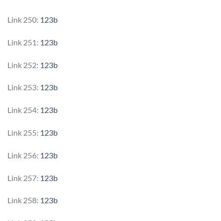
Link 250:
123b
Link 251:
123b
Link 252:
123b
Link 253:
123b
Link 254:
123b
Link 255:
123b
Link 256:
123b
Link 257:
123b
Link 258:
123b