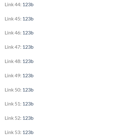
Link 44:
123b
Link 45:
123b
Link 46:
123b
Link 47:
123b
Link 48:
123b
Link 49:
123b
Link 50:
123b
Link 51:
123b
Link 52:
123b
Link 53:
123b