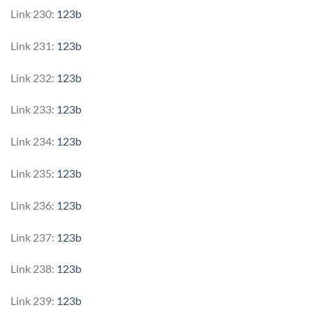
Link 230:
123b
Link 231:
123b
Link 232:
123b
Link 233:
123b
Link 234:
123b
Link 235:
123b
Link 236:
123b
Link 237:
123b
Link 238:
123b
Link 239:
123b