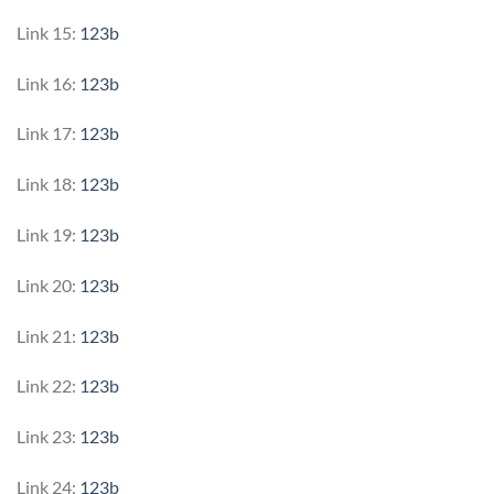
Link 15:
123b
Link 16:
123b
Link 17:
123b
Link 18:
123b
Link 19:
123b
Link 20:
123b
Link 21:
123b
Link 22:
123b
Link 23:
123b
Link 24:
123b