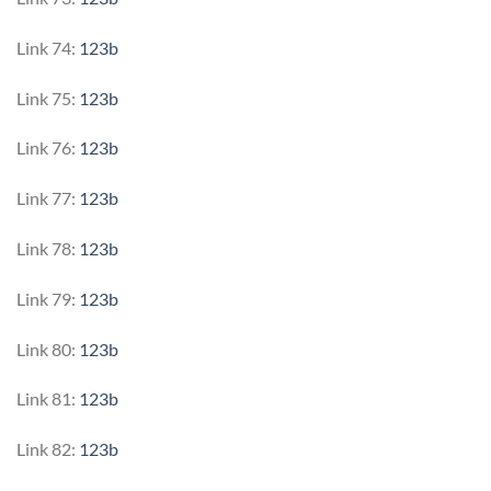
Link 74:
123b
Link 75:
123b
Link 76:
123b
Link 77:
123b
Link 78:
123b
Link 79:
123b
Link 80:
123b
Link 81:
123b
Link 82:
123b