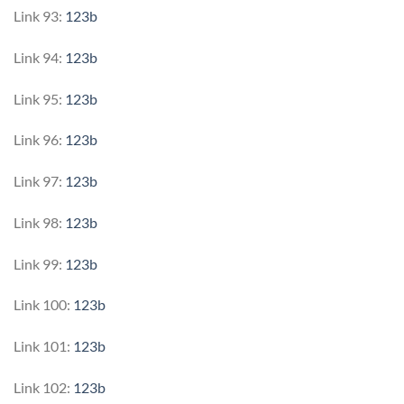
Link 93:
123b
Link 94:
123b
Link 95:
123b
Link 96:
123b
Link 97:
123b
Link 98:
123b
Link 99:
123b
Link 100:
123b
Link 101:
123b
Link 102:
123b