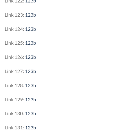
Link 122:
123b
Link 123:
123b
Link 124:
123b
Link 125:
123b
Link 126:
123b
Link 127:
123b
Link 128:
123b
Link 129:
123b
Link 130:
123b
Link 131:
123b