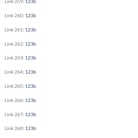
Link 259:
123b
Link 260:
123b
Link 261:
123b
Link 262:
123b
Link 263:
123b
Link 264:
123b
Link 265:
123b
Link 266:
123b
Link 267:
123b
Link 268:
123b