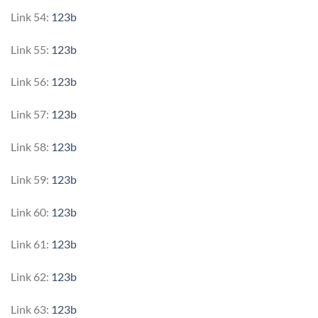
Link 54:
123b
Link 55:
123b
Link 56:
123b
Link 57:
123b
Link 58:
123b
Link 59:
123b
Link 60:
123b
Link 61:
123b
Link 62:
123b
Link 63:
123b