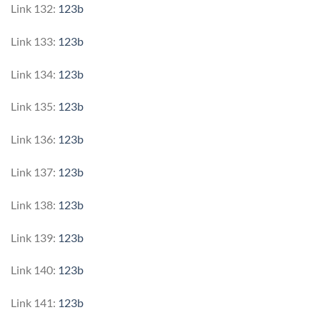
Link 132:
123b
Link 133:
123b
Link 134:
123b
Link 135:
123b
Link 136:
123b
Link 137:
123b
Link 138:
123b
Link 139:
123b
Link 140:
123b
Link 141:
123b