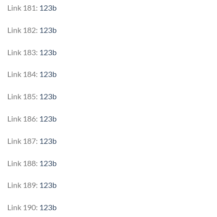
Link 181:
123b
Link 182:
123b
Link 183:
123b
Link 184:
123b
Link 185:
123b
Link 186:
123b
Link 187:
123b
Link 188:
123b
Link 189:
123b
Link 190:
123b