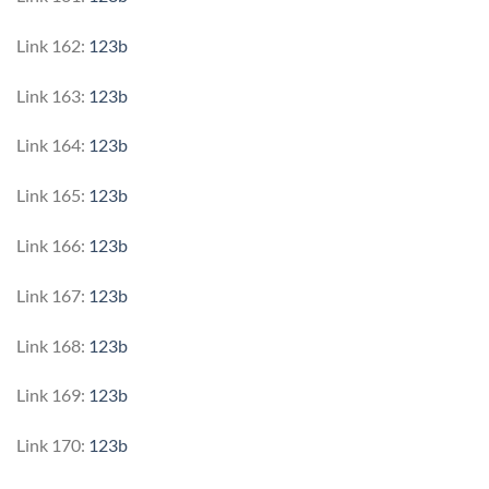
Link 162:
123b
Link 163:
123b
Link 164:
123b
Link 165:
123b
Link 166:
123b
Link 167:
123b
Link 168:
123b
Link 169:
123b
Link 170:
123b