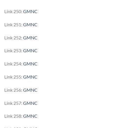
Link 250:
GMNC
Link 251:
GMNC
Link 252:
GMNC
Link 253:
GMNC
Link 254:
GMNC
Link 255:
GMNC
Link 256:
GMNC
Link 257:
GMNC
Link 258:
GMNC