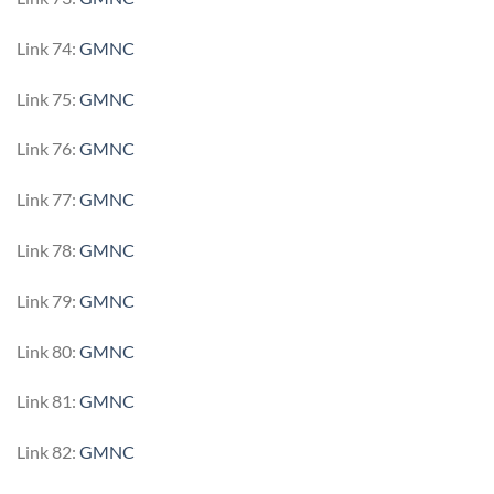
Link 74:
GMNC
Link 75:
GMNC
Link 76:
GMNC
Link 77:
GMNC
Link 78:
GMNC
Link 79:
GMNC
Link 80:
GMNC
Link 81:
GMNC
Link 82:
GMNC