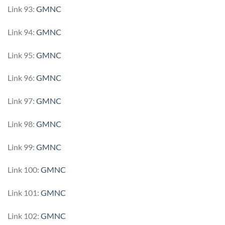
Link 93:
GMNC
Link 94:
GMNC
Link 95:
GMNC
Link 96:
GMNC
Link 97:
GMNC
Link 98:
GMNC
Link 99:
GMNC
Link 100:
GMNC
Link 101:
GMNC
Link 102:
GMNC