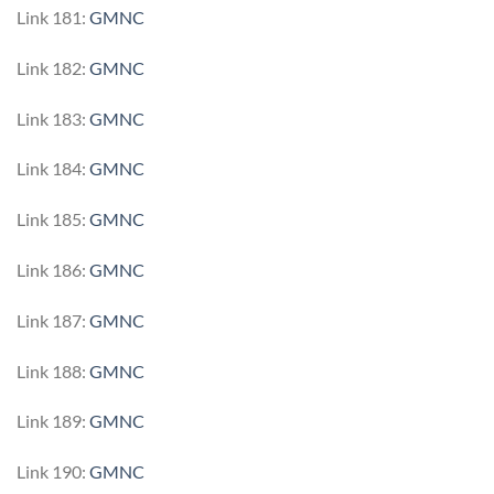
Link 181:
GMNC
Link 182:
GMNC
Link 183:
GMNC
Link 184:
GMNC
Link 185:
GMNC
Link 186:
GMNC
Link 187:
GMNC
Link 188:
GMNC
Link 189:
GMNC
Link 190:
GMNC