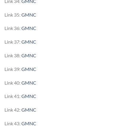
Link 34:
GMNC
Link 35:
GMNC
Link 36:
GMNC
Link 37:
GMNC
Link 38:
GMNC
Link 39:
GMNC
Link 40:
GMNC
Link 41:
GMNC
Link 42:
GMNC
Link 43:
GMNC