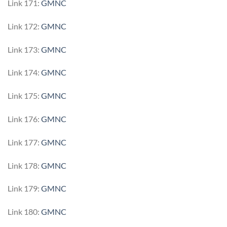
Link 171:
GMNC
Link 172:
GMNC
Link 173:
GMNC
Link 174:
GMNC
Link 175:
GMNC
Link 176:
GMNC
Link 177:
GMNC
Link 178:
GMNC
Link 179:
GMNC
Link 180:
GMNC