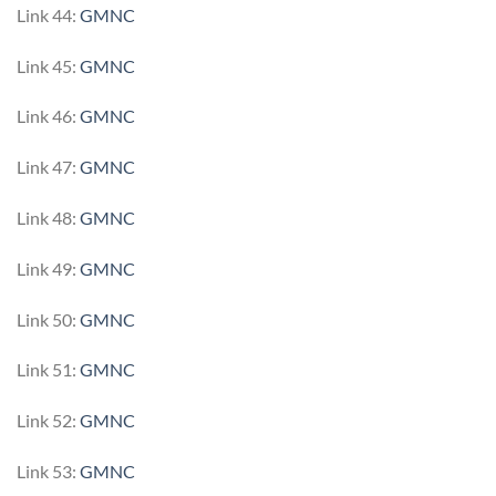
Link 44:
GMNC
Link 45:
GMNC
Link 46:
GMNC
Link 47:
GMNC
Link 48:
GMNC
Link 49:
GMNC
Link 50:
GMNC
Link 51:
GMNC
Link 52:
GMNC
Link 53:
GMNC