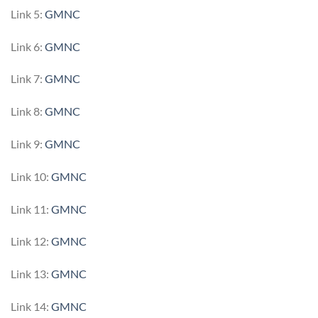
Link 5:
GMNC
Link 6:
GMNC
Link 7:
GMNC
Link 8:
GMNC
Link 9:
GMNC
Link 10:
GMNC
Link 11:
GMNC
Link 12:
GMNC
Link 13:
GMNC
Link 14:
GMNC